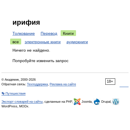
ирифия
Толкование
Перевод
Книги
все
электронные книги
аудиокниги
Ничего не найдено.
Попробуйте изменить запрос
© Академик, 2000-2026
18+
Обратная связь:
Техподдержка
,
Реклама на сайте
👣 Путешествия
Экспорт словарей на сайты
, сделанные на PHP,
Joomla,
Drupal,
WordPress, MODx.